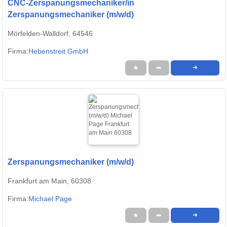
CNC-Zerspanungsmechaniker/in
Zerspanungsmechaniker (m/w/d)
Mörfelden-Walldorf, 64546
Firma:
Hebenstreit GmbH
★
➦
➜
Zerspanungsmechaniker (m/w/d)
Frankfurt am Main, 60308
Firma:
Michael Page
★
➦
➜