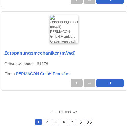
Zerspanungsmechaniker (m/w/d)
Grävenwiesbach, 61279
Firma:
PERMACON GmbH Frankfurt
★
➦
➜
1 - 10 von 45
1
2
3
4
5
❯
❯❯