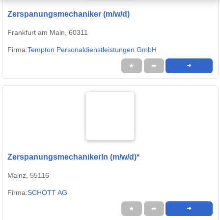
Zerspanungsmechaniker (m/w/d)
Frankfurt am Main, 60311
Firma:
Tempton Personaldienstleistungen GmbH
★
➦
➜
ZerspanungsmechanikerIn (m/w/d)*
Mainz, 55116
Firma:
SCHOTT AG
★
➦
➜