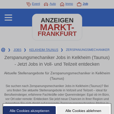
Event
Auto
Immo
Job
ANZEIGEN
MARKT-
FRANKFURT
❯
JOBS
❯
KELKHEIM-TAUNUS
❯
ZERSPANUNGSMECHANIKER
Zerspanungsmechaniker Jobs in Kelkheim (Taunus)
- Jetzt Jobs in Voll- und Teilzeit entdecken
Aktuelle Stellenangebote für Zerspanungsmechaniker in Kelkheim
(Taunus)
Sie suchen nach Zerspanungsmechaniker Jobs in Kelkheim (Taunus)? Bei
uns finden Sie aktuelle Stellenangebote in Vollzeit und Teilzeit – ideal für
Berufseinsteiger, erfahrene Fachkräfte oder Quereinsteiger. Egal ob im Büro,
vor Ort oder remote: Entdecken Sie jetzt neue Chancen in Ihrer Region und
bewerben Sie sich direkt auf passende Zerspanungsmechaniker-Stellen in
Kelkheim (Taunus)!
Alle Cookies akzeptieren
Alle Cookies ablehnen