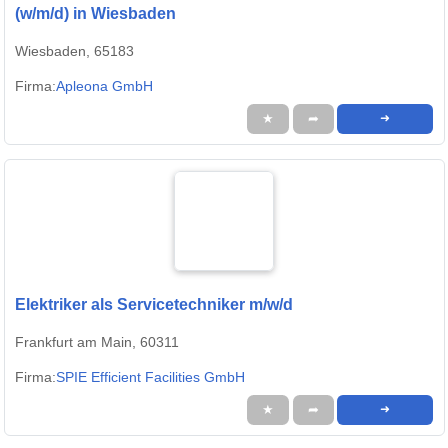
(w/m/d) in Wiesbaden
Wiesbaden, 65183
Firma:
Apleona GmbH
★
➦
➜
Elektriker als Servicetechniker m/w/d
Frankfurt am Main, 60311
Firma:
SPIE Efficient Facilities GmbH
★
➦
➜