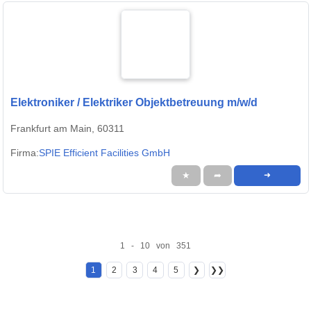
Elektroniker / Elektriker Objektbetreuung m/w/d
Frankfurt am Main, 60311
Firma:
SPIE Efficient Facilities GmbH
★
➦
➜
1 - 10 von 351
1
2
3
4
5
❯
❯❯