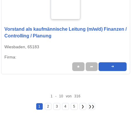
Vorstand als kaufmännische Leitung (m/w/d) Finanzen /
Controlling / Planung
Wiesbaden, 65183
Firma:
★
➦
➜
1 - 10 von 316
1
2
3
4
5
❯
❯❯