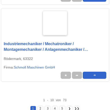
Industriemechaniker / Mechatroniker /
Montagemechaniker / Anlagenmechaniker /
Anlagenmonteur (m/w/d) Schwerpunkt Vormontage
Rödermark, 63322
Firma:
Schmoll Maschinen GmbH
★
➦
➜
1 - 10 von 73
1
2
3
4
5
❯
❯❯