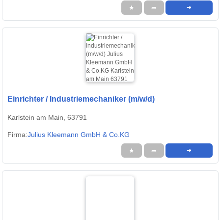
★
➦
➜
Einrichter / Industriemechaniker (m/w/d)
Karlstein am Main, 63791
Firma:
Julius Kleemann GmbH & Co.KG
★
➦
➜