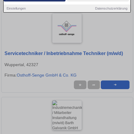
Industriemechaniker-Stellen in Frankfurt am Main!
Einstellungen
Datenschutzerklärung
Servicetechniker / Inbetriebnahme Techniker (m/w/d)
Wuppertal, 42327
Firma:
Osthoff-Senge GmbH & Co. KG
★
➦
➜