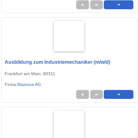
★
➦
➜
Ausbildung zum Industriemechaniker (m/w/d)
Frankfurt am Main, 60311
Firma:
Mainova AG
★
➦
➜