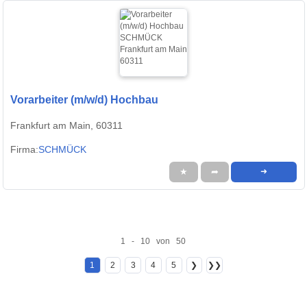
Vorarbeiter (m/w/d) Hochbau
Frankfurt am Main, 60311
Firma:
SCHMÜCK
★
➦
➜
1 - 10 von 50
1
2
3
4
5
❯
❯❯