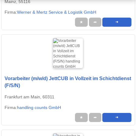
Mainz, 55116
Firma:
Werner & Mertz Service & Logistik GmbH
★
➦
➜
Vorarbeiter (m/w/d) JettCUB in Vollzeit im Schichtdienst
(F/S/N)
Frankfurt am Main, 60311
Firma:
handling counts GmbH
★
➦
➜