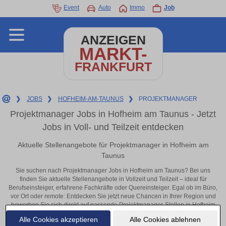
Event
Auto
Immo
Job
ANZEIGEN
MARKT-
FRANKFURT
❯
JOBS
❯
HOFHEIM-AM-TAUNUS
❯
PROJEKTMANAGER
Projektmanager Jobs in Hofheim am Taunus - Jetzt
Jobs in Voll- und Teilzeit entdecken
Aktuelle Stellenangebote für Projektmanager in Hofheim am
Taunus
Sie suchen nach Projektmanager Jobs in Hofheim am Taunus? Bei uns
finden Sie aktuelle Stellenangebote in Vollzeit und Teilzeit – ideal für
Berufseinsteiger, erfahrene Fachkräfte oder Quereinsteiger. Egal ob im Büro,
vor Ort oder remote: Entdecken Sie jetzt neue Chancen in Ihrer Region und
bewerben Sie sich direkt auf passende Projektmanager-Stellen in Hofheim
am Taunus!
Alle Cookies akzeptieren
Alle Cookies ablehnen