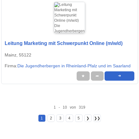
Leitung Marketing mit Schwerpunkt Online (m/w/d)
Mainz, 55122
Firma:
Die Jugendherbergen in Rheinland-Pfalz und im Saarland
★
➦
➜
1 - 10 von 319
1
2
3
4
5
❯
❯❯