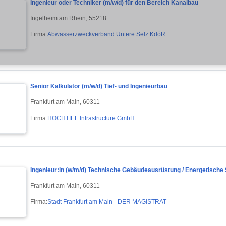
Ingenieur oder Techniker (m/w/d) für den Bereich Kanalbau
Ingelheim am Rhein, 55218
Firma:
Abwasserzweckverband Untere Selz KdöR
Senior Kalkulator (m/w/d) Tief- und Ingenieurbau
Frankfurt am Main, 60311
Firma:
HOCHTIEF Infrastructure GmbH
Ingenieur:in (w/m/d) Technische Gebäudeausrüstung / Energetische
Frankfurt am Main, 60311
Firma:
Stadt Frankfurt am Main - DER MAGISTRAT