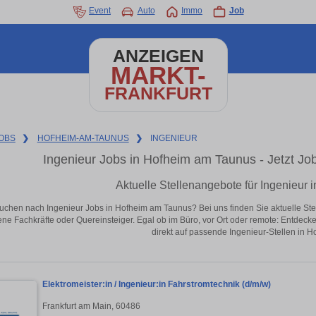
Event
Auto
Immo
Job
ANZEIGEN
MARKT-
FRANKFURT
OBS
❯
HOFHEIM-AM-TAUNUS
❯
INGENIEUR
Ingenieur Jobs in Hofheim am Taunus - Jetzt Jobs
Aktuelle Stellenangebote für Ingenieur
uchen nach Ingenieur Jobs in Hofheim am Taunus? Bei uns finden Sie aktuelle Stelle
ene Fachkräfte oder Quereinsteiger. Egal ob im Büro, vor Ort oder remote: Entdeck
direkt auf passende Ingenieur-Stellen in 
Elektromeister:in / Ingenieur:in Fahrstromtechnik (d/m/w)
Frankfurt am Main, 60486