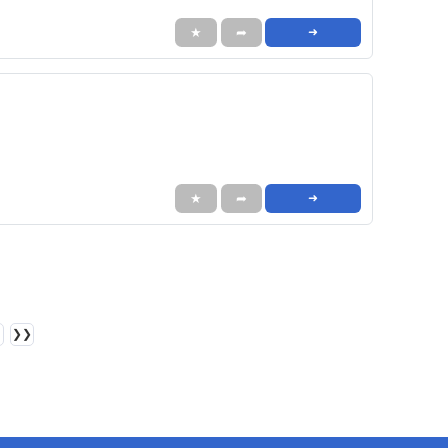
★
➦
➜
★
➦
➜
❯❯