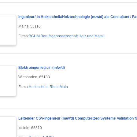
Ingenieur/-in Holztechnik/Holztechnologie (m/w/d) als Consultant / Fa
Mainz, 55116
Firma:
BGHM Berufsgenossenschaft Holz und Metall
Elektroingenieur:in (m/w/d)
Wiesbaden, 65183
Firma:
Hochschule RheinMain
Leitender CSV-Ingenieur (m/w/d) Computerized Systems Validation f
Idstein, 65510