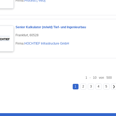
Firma:
Process [.-ING]
Senior Kalkulator (m/w/d) Tief- und Ingenieurbau
Frankfurt, 60528
Firma:
HOCHTIEF Infrastructure GmbH
1 - 10 von 500
1
2
3
4
5
❯