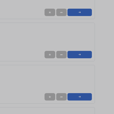
★
➦
➜
★
➦
➜
★
➦
➜