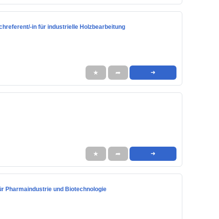
chreferent/-in für industrielle Holzbearbeitung
★
➦
➜
★
➦
➜
ür Pharmaindustrie und Biotechnologie