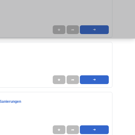
★
➦
➜
★
➦
➜
 Sanierungen
★
➦
➜