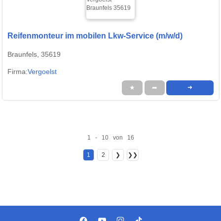
Reifenmonteur im mobilen Lkw-Service (m/w/d)
Braunfels, 35619
Firma:
Vergoelst
★
➦
➜
1 - 10 von 16
1
2
❯
❯❯