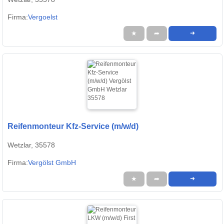
Firma:
Vergoelst
★
➦
➜
Reifenmonteur Kfz-Service (m/w/d)
Wetzlar, 35578
Firma:
Vergölst GmbH
★
➦
➜