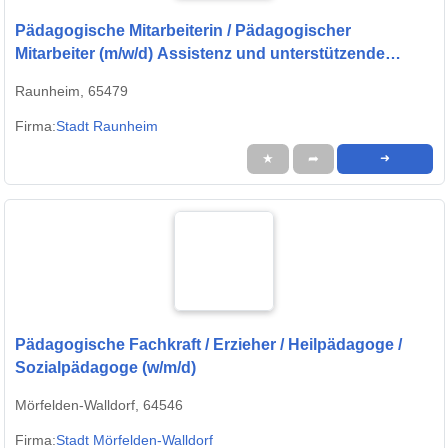
Pädagogische Mitarbeiterin / Pädagogischer
Mitarbeiter (m/w/d) Assistenz und unterstützende
Fachkoordination im Bereich Kindertagesbetreuung
Raunheim, 65479
und Kooperative Bildungsförderung
Firma:
Stadt Raunheim
★
➦
➜
Pädagogische Fachkraft / Erzieher / Heilpädagoge /
Sozialpädagoge (w/m/d)
Mörfelden-Walldorf, 64546
Firma:
Stadt Mörfelden-Walldorf