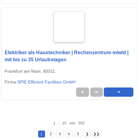
Elektriker als Haustechniker | Rechenzentrum m/w/d |
mit bis zu 35 Urlaubstagen
Frankfurt am Main, 60311
Firma:
SPIE Efficient Facilities GmbH
★
➦
➜
1 - 10 von 502
1
2
3
4
5
❯
❯❯