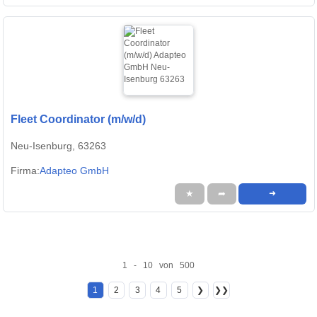
Fleet Coordinator (m/w/d)
Neu-Isenburg, 63263
Firma:
Adapteo GmbH
★
➦
➜
1 - 10 von 500
1
2
3
4
5
❯
❯❯