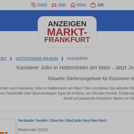
Event
Auto
Immo
Job
ANZEIGEN
MARKT-
FRANKFURT
OBS
❯
HATTERSHEIM-AM-MAIN
❯
KASSIERER
Kassierer Jobs in Hattersheim am Main - Jetzt Job
Aktuelle Stellenangebote für Kassierer 
uchen nach Kassierer Jobs in Hattersheim am Main? Bei uns finden Sie aktuelle Stell
ene Fachkräfte oder Quereinsteiger. Egal ob im Büro, vor Ort oder remote: Entdeck
direkt auf passende Kassierer-Stellen in H
Verkäufer Sanitär / Dusche / Bad (alle Geschlechter)
Rödermark, 63322