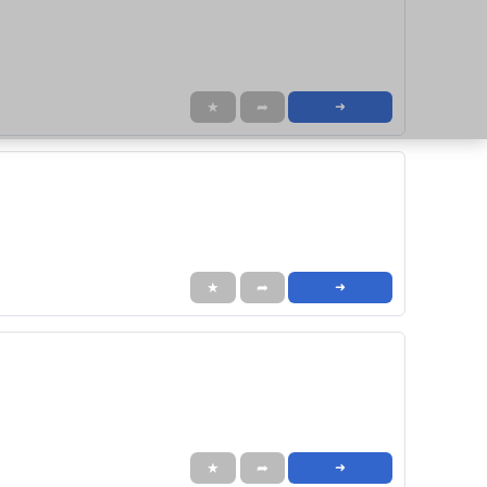
★
➦
➜
★
➦
➜
★
➦
➜