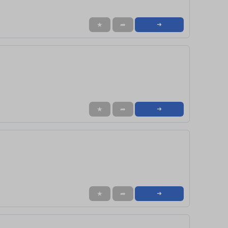
★
➦
➜
★
➦
➜
★
➦
➜