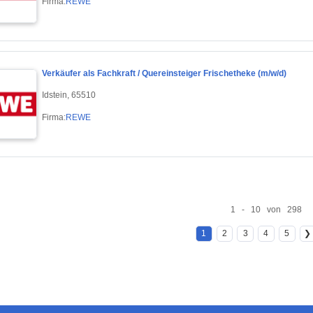
Firma:
REWE
Verkäufer als Fachkraft / Quereinsteiger Frischetheke (m/w/d)
Idstein, 65510
Firma:
REWE
1 - 10 von 298
1
2
3
4
5
❯