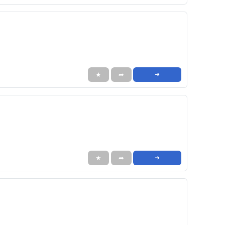
★
➦
➜
★
➦
➜