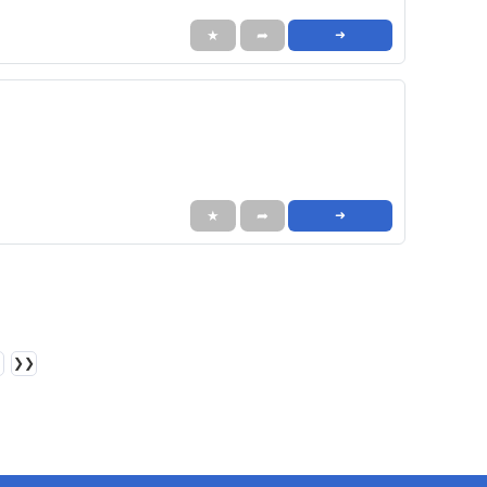
★
➦
➜
★
➦
➜
❯❯