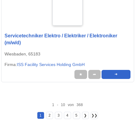
Servicetechniker Elektro / Elektriker / Elektroniker
(m/w/d)
Wiesbaden, 65183
Firma:
ISS Facility Services Holding GmbH
★
➦
➜
1 - 10 von 368
1
2
3
4
5
❯
❯❯