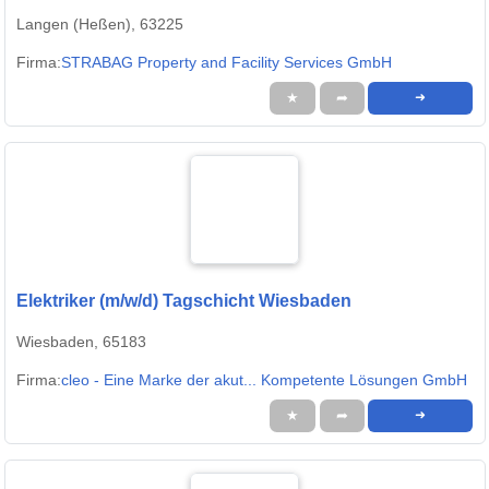
Langen (Heßen), 63225
Firma:
STRABAG Property and Facility Services GmbH
★
➦
➜
Elektriker (m/w/d) Tagschicht Wiesbaden
Wiesbaden, 65183
Firma:
cleo - Eine Marke der akut... Kompetente Lösungen GmbH
★
➦
➜