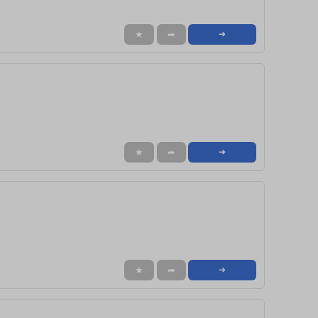
★
➦
➜
★
➦
➜
★
➦
➜