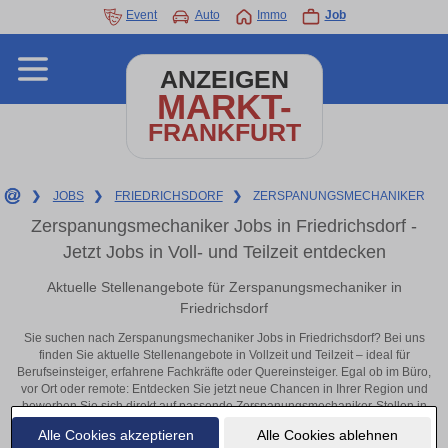
Event
Auto
Immo
Job
ANZEIGEN
MARKT-
FRANKFURT
❯
JOBS
❯
FRIEDRICHSDORF
❯
ZERSPANUNGSMECHANIKER
Zerspanungsmechaniker Jobs in Friedrichsdorf -
Jetzt Jobs in Voll- und Teilzeit entdecken
Aktuelle Stellenangebote für Zerspanungsmechaniker in
Friedrichsdorf
Sie suchen nach Zerspanungsmechaniker Jobs in Friedrichsdorf? Bei uns
finden Sie aktuelle Stellenangebote in Vollzeit und Teilzeit – ideal für
Berufseinsteiger, erfahrene Fachkräfte oder Quereinsteiger. Egal ob im Büro,
vor Ort oder remote: Entdecken Sie jetzt neue Chancen in Ihrer Region und
bewerben Sie sich direkt auf passende Zerspanungsmechaniker-Stellen in
Friedrichsdorf!
Alle Cookies akzeptieren
Alle Cookies ablehnen