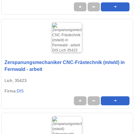
★
➦
➜
Zerspanungsmechaniker CNC-Frästechnik (m/w/d) in
Fernwald - arbeit
Lich, 35423
Firma:
DIS
★
➦
➜