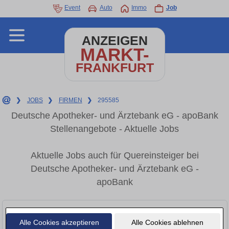
Event
Auto
Immo
Job
ANZEIGEN
MARKT-
FRANKFURT
❯
JOBS
❯
FIRMEN
❯
295585
Deutsche Apotheker- und Ärztebank eG - apoBank
Stellenangebote - Aktuelle Jobs
Aktuelle Jobs auch für Quereinsteiger bei
Deutsche Apotheker- und Ärztebank eG -
apoBank
Spezialist Portfoliomanagement (m/w/d)
Alle Cookies akzeptieren
Alle Cookies ablehnen