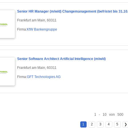
Senior HR Manager (m/w/d) Changemanagement (befristet bis 31.10
Frankfurt am Main, 60311
Firma:
KfW Bankengruppe
Senior Software Architect Artificial Intelligence (m/w/d)
Frankfurt am Main, 60311
Firma:
GFT Technologies AG
1 - 10 von 500
1
2
3
4
5
❯