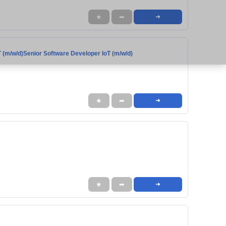
★
➦
➜
 (m/w/d)Senior Software Developer IoT (m/w/d)
★
➦
➜
★
➦
➜