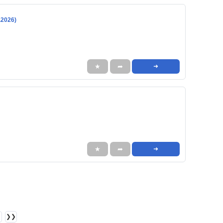
.2026)
★
➦
➜
★
➦
➜
❯❯