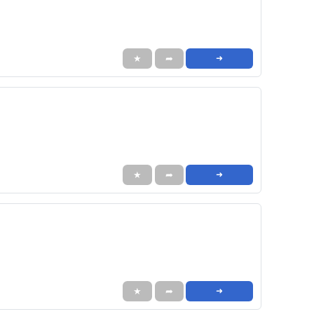
★
➦
➜
★
➦
➜
★
➦
➜