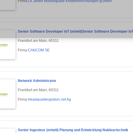
Firma:
Le Jardin Multilinguale Kindereinrichtungen gGmbH
Senior Software Developer IoT (m/w/d)Senior Software Developer IoT
Frankfurt am Main, 60311
Firma:
CANCOM SE
Network Administrator
Frankfurt am Main, 60311
Firma:
Headquarterypsilon.net Ag
Senior Ingenieur (m/w/d) Planung und Entwicklung Nukleartechnik