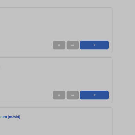
★
➦
➜
e
★
➦
➜
tten (m/w/d)