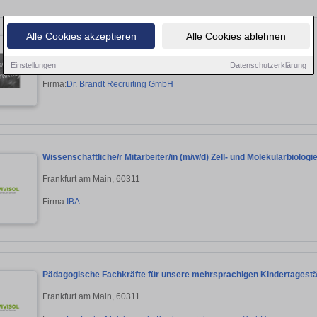
Alle Cookies akzeptieren
Alle Cookies ablehnen
Schulleitung (m/w/d)
Offenbach am Main, 63065
Einstellungen
Datenschutzerklärung
Firma:
Dr. Brandt Recruiting GmbH
Wissenschaftliche/r Mitarbeiter/in (m/w/d) Zell- und Molekularbiologi
Frankfurt am Main, 60311
Firma:
IBA
Pädagogische Fachkräfte für unsere mehrsprachigen Kindertagestä
Frankfurt am Main, 60311