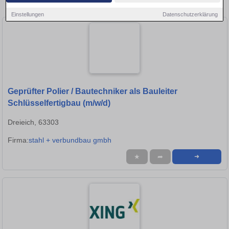
Stellen in Frankfurt am Main!
Einstellungen
Datenschutzerklärung
Geprüfter Polier / Bautechniker als Bauleiter
Schlüsselfertigbau (m/w/d)
Dreieich, 63303
Firma:
stahl + verbundbau gmbh
★
➦
➜