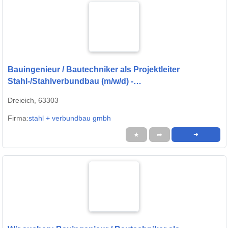
Bauingenieur / Bautechniker als Projektleiter
Stahl-/Stahlverbundbau (m/w/d) -
Dreieich;Frankfurt;Main
Dreieich, 63303
Firma:
stahl + verbundbau gmbh
★
➦
➜