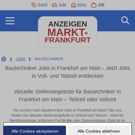
Event
Auto
Immo
Job
ANZEIGEN
MARKT-
FRANKFURT
❯
JOBS
❯
BAUTECHNIKER
Bautechniker Jobs in Frankfurt am Main - Jetzt Jobs
in Voll- und Teilzeit entdecken
Aktuelle Stellenangebote für Bautechniker in
Frankfurt am Main – Teilzeit oder Vollzeit
Sie suchen nach Bautechniker Jobs in Frankfurt am Main? Bei uns
finden Sie aktuelle Stellenangebote in Vollzeit und Teilzeit – ideal für
Berufseinsteiger, erfahrene Fachkräfte oder Quereinsteiger. Egal ob im
Büro, vor Ort oder remote: Entdecken Sie jetzt neue Chancen in Ihrer
Alle Cookies akzeptieren
Alle Cookies ablehnen
Region und bewerben Sie sich direkt auf passende Bautechniker-