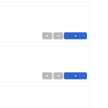
★
➦
➜
★
➦
➜