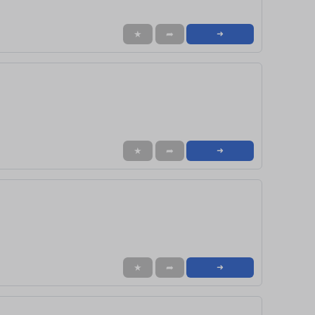
★
➦
➜
★
➦
➜
★
➦
➜