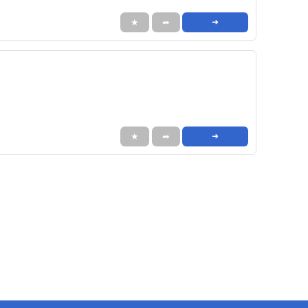
★
➦
➜
★
➦
➜