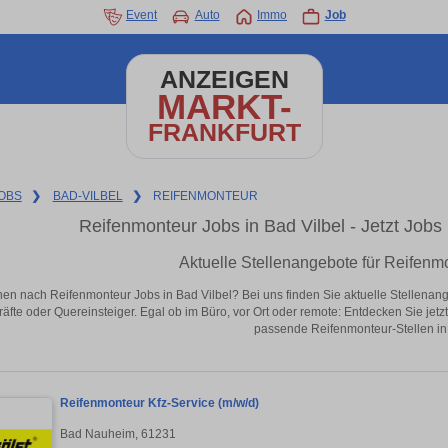
Event
Auto
Immo
Job
ANZEIGEN
MARKT-
FRANKFURT
OBS
❯
BAD-VILBEL
❯
REIFENMONTEUR
Reifenmonteur Jobs in Bad Vilbel - Jetzt Jobs i
Aktuelle Stellenangebote für Reifenmo
en nach Reifenmonteur Jobs in Bad Vilbel? Bei uns finden Sie aktuelle Stellenangebo
äfte oder Quereinsteiger. Egal ob im Büro, vor Ort oder remote: Entdecken Sie jet
passende Reifenmonteur-Stellen in 
Reifenmonteur Kfz-Service (m/w/d)
Bad Nauheim, 61231