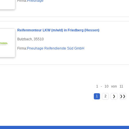
Firma:
Pneuhage
Reifenmonteur LKW (m/w/d) in Friedberg (Hessen)
Butzbach, 35510
Firma:
Pneuhage Reifendienste Süd GmbH
1 - 10 von 11
1
2
❯
❯❯