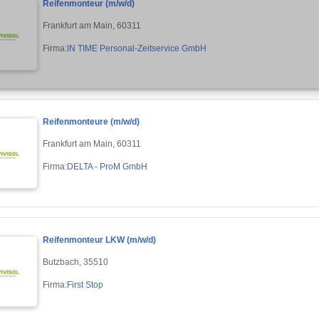
Reifenmonteur (m/w/d)
Frankfurt am Main, 60311
Firma:
IN TIME Personal-Zeitservice GmbH
Reifenmonteure (m/w/d)
Frankfurt am Main, 60311
Firma:
DELTA - ProM GmbH
Reifenmonteur LKW (m/w/d)
Butzbach, 35510
Firma:
First Stop