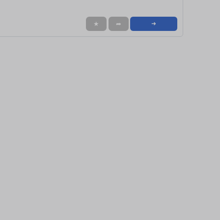
★
➦
➜