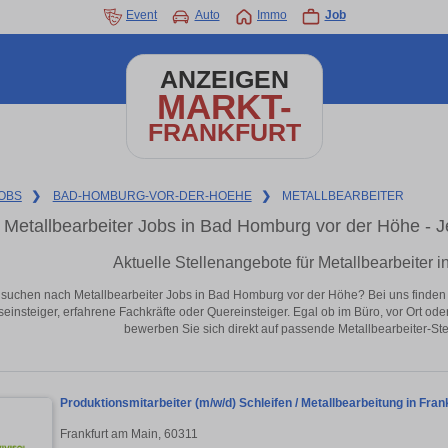
Event
Auto
Immo
Job
ANZEIGEN
MARKT-
FRANKFURT
OBS
❯
BAD-HOMBURG-VOR-DER-HOEHE
❯
METALLBEARBEITER
Metallbearbeiter Jobs in Bad Homburg vor der Höhe - Jet
Aktuelle Stellenangebote für Metallbearbeiter
 suchen nach Metallbearbeiter Jobs in Bad Homburg vor der Höhe? Bei uns finden Sie
seinsteiger, erfahrene Fachkräfte oder Quereinsteiger. Egal ob im Büro, vor Ort od
bewerben Sie sich direkt auf passende Metallbearbeiter-St
Produktionsmitarbeiter (m/w/d) Schleifen / Metallbearbeitung in Fra
Frankfurt am Main, 60311