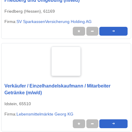
Friedberg und Umgebung (m/w/d)
Friedberg (Hessen), 61169
Firma:
SV SparkassenVersicherung Holding AG
★
➦
➜
Verkäufer / Einzelhandelskaufmann / Mitarbeiter
Getränke (m/w/d)
Idstein, 65510
Firma:
Lebensmittelmärkte Georg KG
★
➦
➜