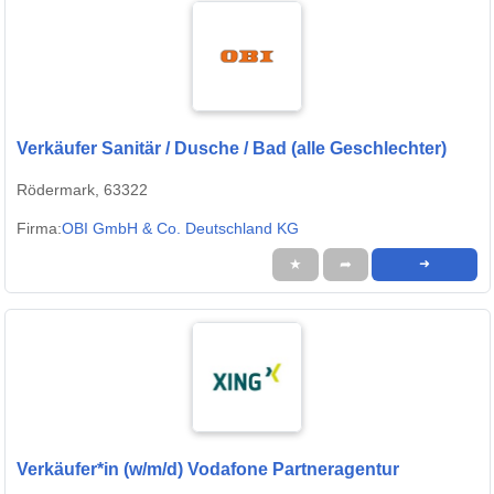
Verkäufer Sanitär / Dusche / Bad (alle Geschlechter)
Rödermark, 63322
Firma:
OBI GmbH & Co. Deutschland KG
★
➦
➜
Verkäufer*in (w/m/d) Vodafone Partneragentur