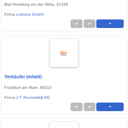
Bad Homburg vor der Höhe, 61348
Firma:
s-phone GmbH
★
➦
➜
Verkäufer (m/w/d)
Frankfurt am Main, 60313
Firma:
J.T. Ronnefeldt KG
★
➦
➜