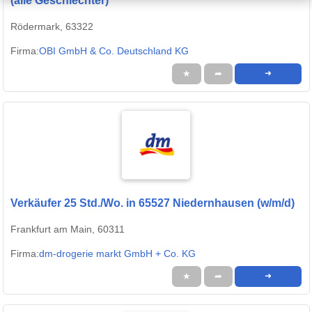
(alle Geschlechter)
Rödermark, 63322
Firma:
OBI GmbH & Co. Deutschland KG
★
➦
➜
Verkäufer 25 Std./Wo. in 65527 Niedernhausen (w/m/d)
Frankfurt am Main, 60311
Firma:
dm-drogerie markt GmbH + Co. KG
★
➦
➜