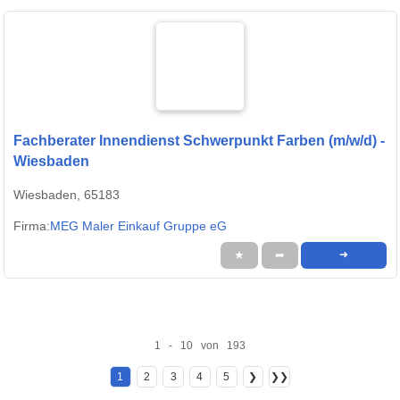
Fachberater Innendienst Schwerpunkt Farben (m/w/d) -
Wiesbaden
Wiesbaden, 65183
Firma:
MEG Maler Einkauf Gruppe eG
★
➦
➜
1 - 10 von 193
1
2
3
4
5
❯
❯❯