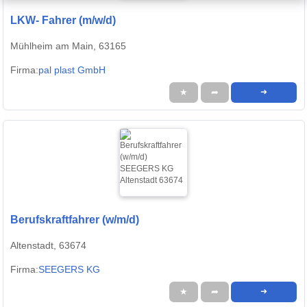
LKW- Fahrer (m/w/d)
Mühlheim am Main, 63165
Firma:
pal plast GmbH
★
➦
➜
Berufskraftfahrer (w/m/d)
Altenstadt, 63674
Firma:
SEEGERS KG
★
➦
➜