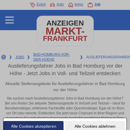
Event
Auto
Immo
Job
ANZEIGEN
MARKT-
FRANKFURT
BAD-HOMBURG-VOR-
❯
JOBS
❯
❯
AUSLIEFERUNGSFAHRER
DER-HOEHE
Auslieferungsfahrer Jobs in Bad Homburg vor der
Höhe - Jetzt Jobs in Voll- und Teilzeit entdecken
Aktuelle Stellenangebote für Auslieferungsfahrer in Bad Homburg
vor der Höhe
Sie suchen nach Auslieferungsfahrer Jobs in Bad Homburg vor der Höhe?
Bei uns finden Sie aktuelle Stellenangebote in Vollzeit und Teilzeit – ideal für
Berufseinsteiger, erfahrene Fachkräfte oder Quereinsteiger. Egal ob im Büro,
vor Ort oder remote: Entdecken Sie jetzt neue Chancen in Ihrer Region und
bewerben Sie sich direkt auf passende Auslieferungsfahrer-Stellen in Bad
Homburg vor der Höhe!
Alle Cookies akzeptieren
Alle Cookies ablehnen