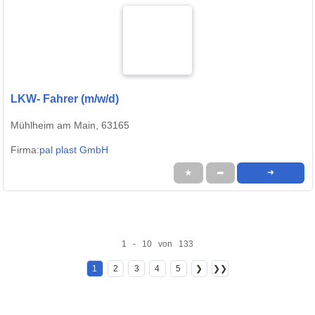
LKW- Fahrer (m/w/d)
Mühlheim am Main, 63165
Firma:
pal plast GmbH
★
➦
➜
1 - 10 von 133
1
2
3
4
5
❯
❯❯