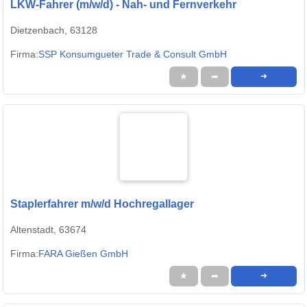
LKW-Fahrer (m/w/d) - Nah- und Fernverkehr
Dietzenbach, 63128
Firma:
SSP Konsumgueter Trade & Consult GmbH
★
➦
➜
Staplerfahrer m/w/d Hochregallager
Altenstadt, 63674
Firma:
FARA Gießen GmbH
★
➦
➜