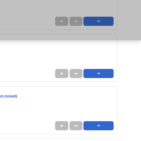
★
➦
➜
★
➦
➜
eb (m/w/d)
★
➦
➜