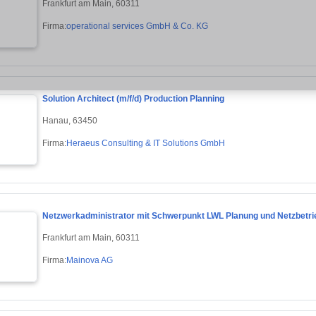
Frankfurt am Main, 60311
Firma:
operational services GmbH & Co. KG
Solution Architect (m/f/d) Production Planning
Hanau, 63450
Firma:
Heraeus Consulting & IT Solutions GmbH
Netzwerkadministrator mit Schwerpunkt LWL Planung und Netzbetri
Frankfurt am Main, 60311
Firma:
Mainova AG