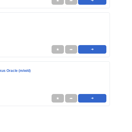
★
➦
➜
★
➦
➜
us Oracle (m/w/d)
★
➦
➜