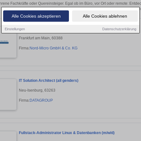
hrene Fachkräfte oder Quereinsteiger. Egal ob im Büro, vor Ort oder remote: Entd
sich direkt auf passende Administrator-Stellen
Alle Cookies akzeptieren
Alle Cookies ablehnen
Repair Administrator - Luftfahrt / MRO (m/w/d)
Einstellungen
Datenschutzerklärung
Frankfurt am Main, 60388
Firma:
Nord-Micro GmbH & Co. KG
IT Solution Architect (all genders)
Neu-Isenburg, 63263
Firma:
DATAGROUP
Fullstack-Administrator Linux & Datenbanken (m/w/d)