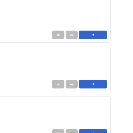
★
➦
➜
★
➦
➜