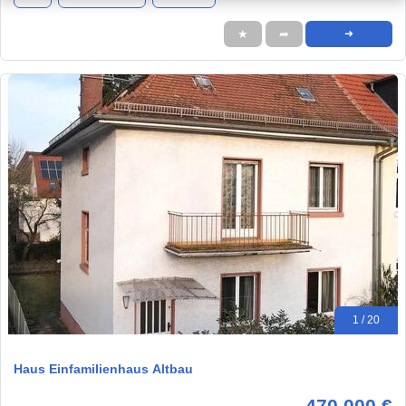
★
➦
➜
1 / 20
Haus Einfamilienhaus Altbau
470.000 €