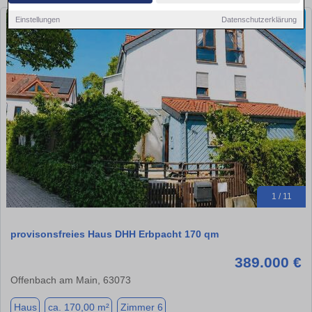
Einstellungen
Datenschutzerklärung
1 / 11
provisonsfreies Haus DHH Erbpacht 170 qm
389.000 €
Offenbach am Main, 63073
Haus
ca. 170,00 m²
Zimmer 6