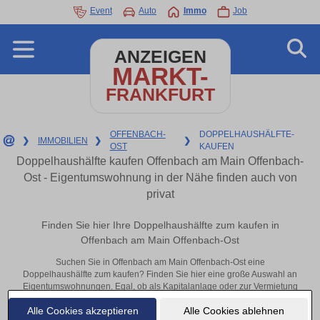
Event
Auto
Immo
Job
ANZEIGEN
MARKT-
FRANKFURT
OFFENBACH-
DOPPELHAUSHÄLFTE-
❯
IMMOBILIEN
❯
❯
OST
KAUFEN
Doppelhaushälfte kaufen Offenbach am Main Offenbach-
Ost - Eigentumswohnung in der Nähe finden auch von
privat
Finden Sie hier Ihre Doppelhaushälfte zum kaufen in
Offenbach am Main Offenbach-Ost
Suchen Sie in Offenbach am Main Offenbach-Ost eine
Doppelhaushälfte zum kaufen? Finden Sie hier eine große Auswahl an
Eigentumswohnungen. Egal, ob als Kapitalanlage oder zur Vermietung
– hier finden Sie Ihre Immobilie in Offenbach am Main Offenbach-Ost
Alle Cookies akzeptieren
Alle Cookies ablehnen
oder in der Nähe.