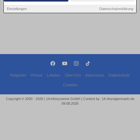
bald wieder vorbei!
Einstellungen
Datenschutzerklärung
Ratgeber
Presse
Lokales
Über Uns
Impressum
Datenschutz
Cookies
Copyright © 2000 - 2026 | 1A Infosysteme GmbH | Content by: 1A-Anzeigenmarkt.de
09.08.2026