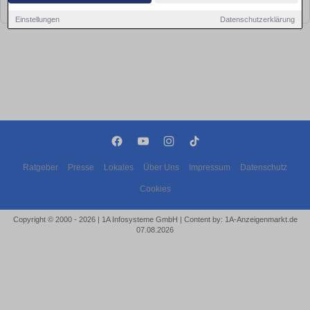
bald wieder vorbei!
Einstellungen
Datenschutzerklärung
Ratgeber
Presse
Lokales
Über Uns
Impressum
Datenschutz
Cookies
Copyright © 2000 - 2026 | 1A Infosysteme GmbH | Content by: 1A-Anzeigenmarkt.de
07.08.2026