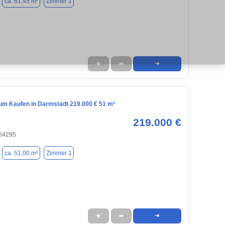
ca. 61,45 m²
Zimmer 1
★
➦
➜
m Kaufen in Darmstadt 219.000 € 51 m²
219.000 €
 64295
ca. 51,00 m²
Zimmer 1
★
➦
➜