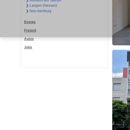
❯ Hofheim am Taunus
❯ Langen (Hessen)
❯ Neu-Isenburg
Events
Freizeit
Autos
Jobs