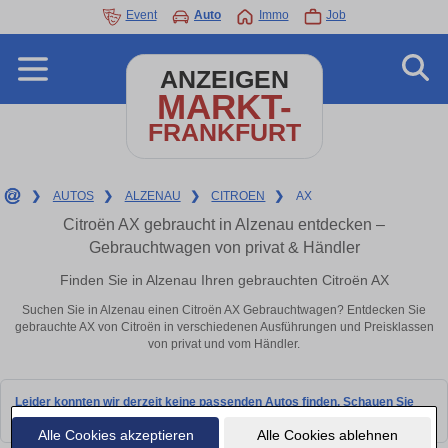
Event
Auto
Immo
Job
ANZEIGEN
MARKT-
FRANKFURT
❯
AUTOS
❯
ALZENAU
❯
CITROEN
❯
AX
Citroën AX gebraucht in Alzenau entdecken –
Gebrauchtwagen von privat & Händler
Finden Sie in Alzenau Ihren gebrauchten Citroën AX
Suchen Sie in Alzenau einen Citroën AX Gebrauchtwagen? Entdecken Sie
gebrauchte AX von Citroën in verschiedenen Ausführungen und Preisklassen
von privat und vom Händler.
Leider konnten wir derzeit keine passenden Autos finden. Schauen Sie
bald wieder vorbei!
Alle Cookies akzeptieren
Alle Cookies ablehnen