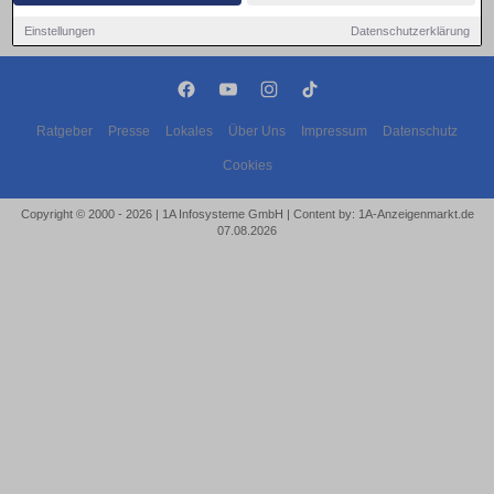
Einstellungen
Datenschutzerklärung
Ratgeber
Presse
Lokales
Über Uns
Impressum
Datenschutz
Cookies
Copyright © 2000 - 2026 | 1A Infosysteme GmbH | Content by: 1A-Anzeigenmarkt.de
07.08.2026